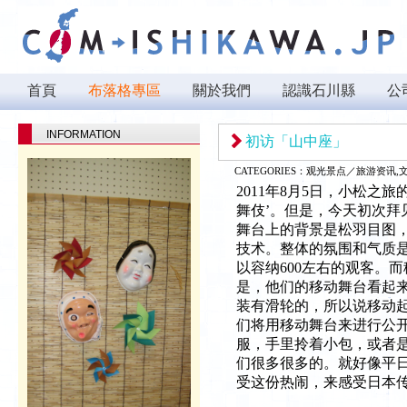
首頁
布落格專區
關於我們
認識石川縣
公
INFORMATION
初访「山中座」
CATEGORIES：
观光景点／旅游资讯,
2011年8月5日，小松之
舞伎’。但是，今天初次拜
舞台上的背景是松羽目图
技术。整体的氛围和气质
以容纳600左右的观客。
是，他们的移动舞台看起
装有滑轮的，所以说移动
们将用移动舞台来进行公
服，手里拎着小包，或者
们很多很多的。就好像平
受这份热闹，来感受日本传统