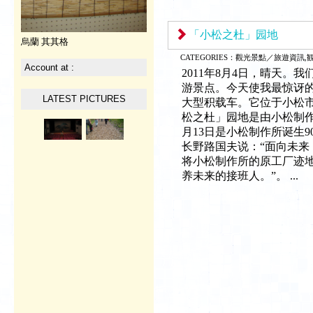
「小松之杜」园地
烏蘭 其其格
CATEGORIES：
觀光景點／旅遊資訊,
Account at :
2011年8月4日，晴天。
游景点。今天使我最惊讶的是
LATEST PICTURES
大型积载车。它位于小松市
松之杜」园地是由小松制作所于
月13日是小松制作所诞生
长野路国夫说：“面向未来，
将小松制作所的原工厂迹
养未来的接班人。”。 ...