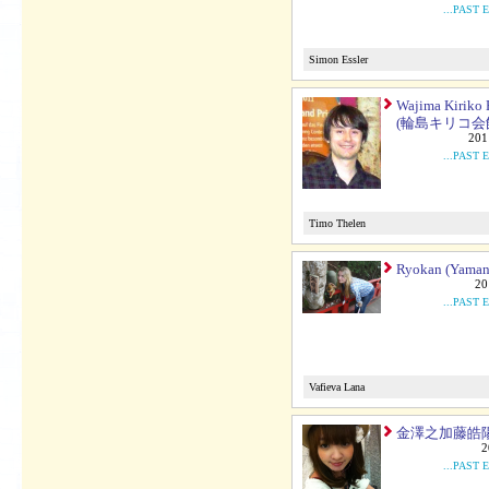
...PAST 
Simon Essler
Wajima Kiriko 
(輪島キリコ会
201
...PAST 
Timo Thelen
Ryokan (Yaman
20
...PAST 
Vafieva Lana
金澤之加藤皓
2
...PAST 