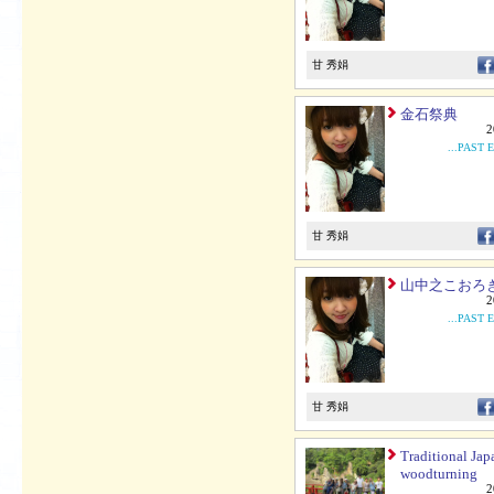
甘 秀娟
金石祭典
2
...PAST 
甘 秀娟
山中之こおろ
2
...PAST 
甘 秀娟
Traditional Jap
woodturning
2