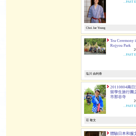
...PAST 
Choi Jae Young
Tea Ceremony 
Rojyou Park
2
...PAST 
塩川 由利香
20110804兩
留學生旅行團
市那谷寺
2
...PAST 
荘 敬文
體驗日本和服