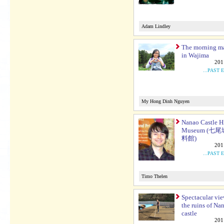
Adam Lindley
The morning m
in Wajima
201
...PAST 
My Hong Dinh Nguyen
Nanao Castle H
Museum (七
料館)
201
...PAST 
Timo Thelen
Spectacular vi
the ruins of Na
castle
201