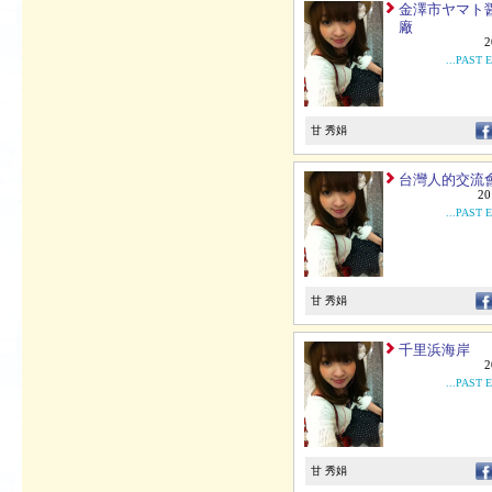
金澤市ヤマト
廠
2
...PAST 
甘 秀娟
台灣人的交流
20
...PAST 
甘 秀娟
千里浜海岸
2
...PAST 
甘 秀娟