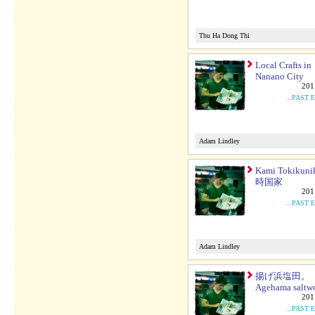
Thu Ha Dong Thi
Local Crafts in
Nanano City
201
...PAST 
Adam Lindley
Kami Tokikuni
時国家
201
...PAST 
Adam Lindley
揚げ浜塩田。
Agehama saltwo
201
...PAST 