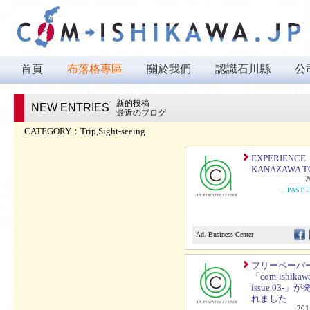
首頁
布落格專區
關於我們
認識石川縣
公
新的投稿
NEW ENTRIES
最近のブログ
CATEGORY：
Trip,Sight-seeing
EXPERIENCE
KANAZAWA T
2
...PAST 
Ad. Business Center
フリーペーパ
「com-ishikawa.
issue.03-」
れました
201