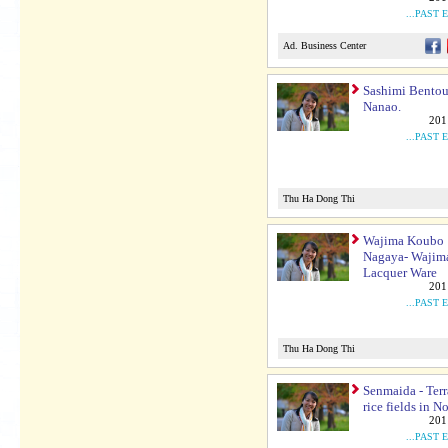
...PAST 
Ad. Business Center
Sashimi Bentou
Nanao.
201
...PAST 
Thu Ha Dong Thi
Wajima Koubo
Nagaya- Wajim
Lacquer Ware
201
...PAST 
Thu Ha Dong Thi
Senmaida - Ter
rice fields in No
201
...PAST 