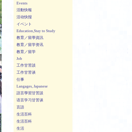
Events
活動快報
活动快报
イベント
Education,Stay to Study
教育／留學資訊
教育／留学资讯
教育／留学
Job
工作甘苦談
工作甘苦谈
仕事
Langages, Japanese
語言學習甘苦談
语言学习甘苦谈
言語
生活百科
生活百科
生活