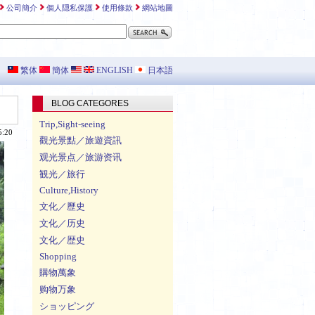
公司簡介
個人隠私保護
使用條款
網站地圖
繁体
簡体
ENGLISH
日本語
BLOG CATEGORES
Trip,Sight-seeing
5:20
觀光景點／旅遊資訊
观光景点／旅游资讯
観光／旅行
Culture,History
文化／歷史
文化／历史
文化／歴史
Shopping
購物萬象
购物万象
ショッピング