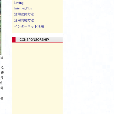
Living
Internet,Tips
活用網路方法
活用网络方法
インターネット活用
CONSPONSORSHIP
个目
比拟
，也
便是
粗
杉却
动会