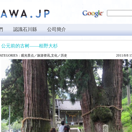
們
認識石川縣
公司簡介
公元前的古树——栢野大杉
ATEGORIES：
观光景点／旅游资讯,文化／历史
2011/8/8 1