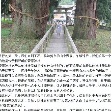
旅行的第二天，我们来到了石川县加贺市的山中温泉。午饭过后，我们的第一
的地是位于栢野町的菅原神社。
菅原神社比于其他神社看似并没有什么特别的，然而这里却有着其他神社无法
的天赐至宝——四棵千年神木。据说这里面最老的一棵已有2300多年的树龄了
就是说可以追溯到公元前，自鸟居拾阶而上，是一小段木制的走道，行至中段
那两棵古木，最老的那棵，在约三米高的为止分成了两支，整体呈Y形，树干最
的地方估计至少也要七八个人才能环抱，让人惊讶的是，虽已过千年，这些古
没有丝毫的老态，比起以往我看到过的古树大相径庭。
如此神木，也难怪就连昭和天皇也在上世纪四十年代时，借石川县举办国民运
之机前来观赏此木，自后，这棵古杉便有了“天览大杉”之命（日语中，“天览”就
是“御览”的意思）。
在加贺的这一天，听到最多的名字就是川北良造，这位被誉为“人间国宝”的老师